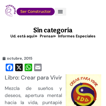
Ser Constructor
Sobre FUNDAMIND
Conocé a los Chicos
Cómo Ayudar
Sin categoría
Ud. está aquí
Prensa
Informes Especiales
octubre, 2015
Facebook
X
WhatsApp
Email
Libro: Crear para Vivir
Mezcla de sueños y
deseos, apertura mental
hacia la vida, puntapié