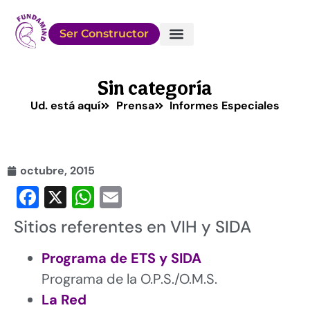
Ser Constructor
Sobre FUNDAMIND
Conocé a los Chicos
Cómo Ayudar
Sin categoría
Ud. está aquí
Prensa
Informes Especiales
octubre, 2015
Facebook
X
WhatsApp
Email
Sitios referentes en VIH y SIDA
Programa de ETS y SIDA
Programa de la O.P.S./O.M.S.
La Red