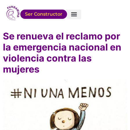
Ser Constructor
Sobre FUNDAMIND
Conocé a los Chicos
Cómo Ayudar
Se renueva el reclamo por
la emergencia nacional en
violencia contra las
mujeres