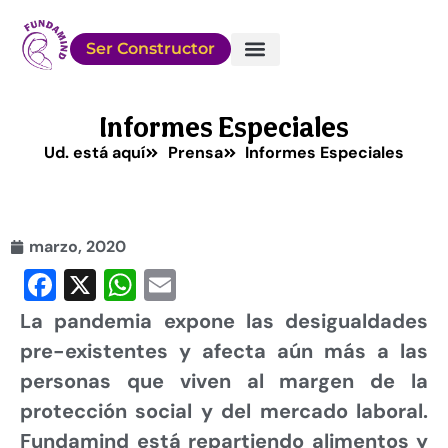
Ser Constructor
Sobre FUNDAMIND
Conocé a los Chicos
Cómo Ayudar
Informes Especiales
Ud. está aquí
Prensa
Informes Especiales
marzo, 2020
Facebook
X
WhatsApp
Email
La pandemia expone las desigualdades
pre-existentes y afecta aún más a las
personas que viven al margen de la
protección social y del mercado laboral.
Fundamind está repartiendo alimentos y