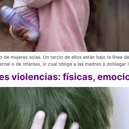
de mujeres solas. Un tercio de ellos están bajo la línea d
rnal o de infantes, lo cual obliga a las madres a doblegar l
es violencias: físicas, emocio