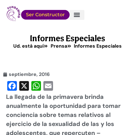
Ser Constructor
Sobre FUNDAMIND
Conocé a los Chicos
Cómo Ayudar
Informes Especiales
Ud. está aquí
Prensa
Informes Especiales
septiembre, 2016
Facebook
X
WhatsApp
Email
La llegada de la primavera brinda
anualmente la oportunidad para tomar
conciencia sobre temas relativos al
ejercicio de la sexualidad de las y los
adolescentes, que repercuten –