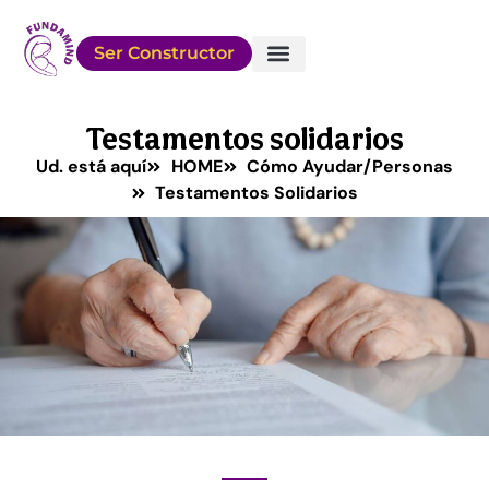
Ser Constructor
Sobre FUNDAMIND
Conocé a los Chicos
Cómo Ayudar
Testamentos solidarios
Ud. está aquí
HOME
Cómo Ayudar/Personas
Testamentos Solidarios